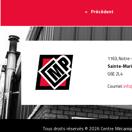
< Précédent
1163, Notre
Sainte-Mar
G6E 2L4
Courriel:
inf
Tous droits réservés © 2026 Centre Mécaniq