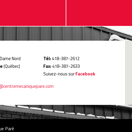
-Dame Nord
Tél:
418-387-2612
ie
(Québec)
Fax:
418-387-2633
Suivez-nous sur
Facebook
o@centremecaniquepare.com
ue Paré